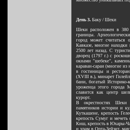
День 3.
Баку / Шеки
Шеки расположен в 380 к
границы. Археологически
город может считаться 
Кавказе, многие находки 
2500 лет назад. С турист
дворец (1797 г.) с роск
окнами "шебеке", каменна
караван-сараи (многие из
в гостиницы и рестора
(XVIII в.), минарет Гилей
бани, богатый Историко-к
уроженца этого города М
славится как центр шел
курорт.
В окрестностях Шеки 
памятников истории и ку
Куткашене, крепость Геле
крепость Сумуг и мечеть 
Киш, крепость в Юхары-Чард
и храм в Орта-Зейзит, мав