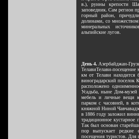
в.), руины крепости Ша
заповедник. Сам регион п
горный район, причудл
долинами, со множеством
минеральных источник
альпийские лугов.
День 4.
Азербайджан-Груз
ТелавиТелави-посещение м
км от Телави находится 
виноградарский поселок К
расположено одноименное
Усадьба, ныне Дом-музей 
мебель и личные вещи к
парком с часовней, в ко
княжной Ниной Чавчавадзе
в 1886 году заложил винн
традиционное кустарное 
Так был основан старейши
пор выпускает редкие 
посещения туристов. Для 