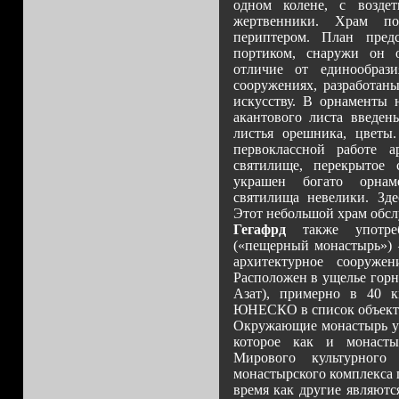
одном колене, с возде
жертвенники. Xрам по
периптером. План пред
портиком, снаружи он 
отличие от единообраз
сооружениях, разработан
искусству. В орнаменты 
акантового листа введен
листья орешника, цветы.
первоклассной работе а
святилище, перекрытое 
украшен богато орнам
святилища невелики. Зде
Этот небольшой храм обсл
Гегафрд
также употреб
(«пещерный монастырь») 
архитектурное сооруже
Расположен в ущелье горн
Азат), примерно в 40 к
ЮНЕСКО в список объекто
Окружающие монастырь ут
которое как и монасты
Мирового культурног
монастырского комплекса 
время как другие являют