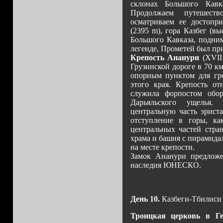
склонах Большого Кавк
Продолжаем путешест
осматриваем ее достопри
(2395 m), гора Казбег (в
Большого Кавказа, подни
легенде, Прометей был пр
Крепость Ананури
(XVII 
Грузинской дороге в 70 к
опорным пунктом для гро
этого края. Крепость от
служила форпостом обор
Дарьяльского ущелья.
центральную часть эрист
отступление в горы, ка
центральных частей стра
храма и башня с пирамида
на месте крепости.
Замок Ананури предлож
наследия ЮНЕСКО.
День 10.
Казбеги-Тбилиси
Троицкая церковь в Ге