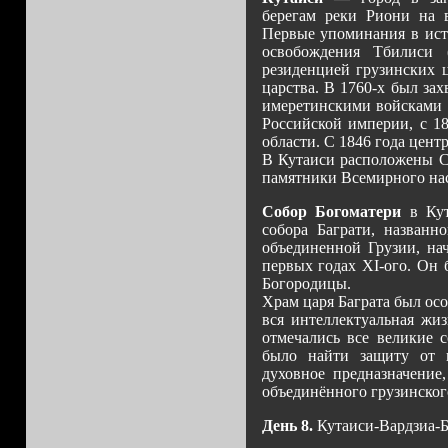
берегам реки Риони на 
Первые упоминания в исто
освобождения Тбилиси 
резиденцией грузинских 
царства. В 1760-х был за
имеретинскими войсками в
Российской империи, с 1
области. С 1846 года цент
В Кутаиси расположены С
памятники Всемирного н
Собор Богоматери
в Кут
собора Баграти, названно
объединенной Грузии, на
первых годах XI-ого. Он 
Богородицы.
Храм царя Баграта был осо
вся интеллектуальная жиз
отмечались все великие 
было найти защиту от 
духовное предназначение
объединённого грузинског
День 8.
Кутаиси-Вардзиа-