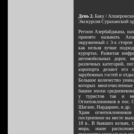
День 2.
Баку / Апшеронски
Экскурсия Сураханский х
Регион Азербайджана, на
принято называть Апш
окруженный с 3-х сторон
как нельзя лучше подхо
курортах. Развитая инфра
автомобильных дорог, 
различных категорий, пе
аэропорта делают его 
зарубежных гостей и отды
Большое количество уник
которых многочисленные 
башни эпохи средневеков
у туристов так и ме
Огнепоклонников в пос. С
Шагане, Нардаране, и др.
Храм огнепоклонников
построенное на месте вых
18 в.. В бывших кельях, 
мира, ныне расположе
множество уникальных по