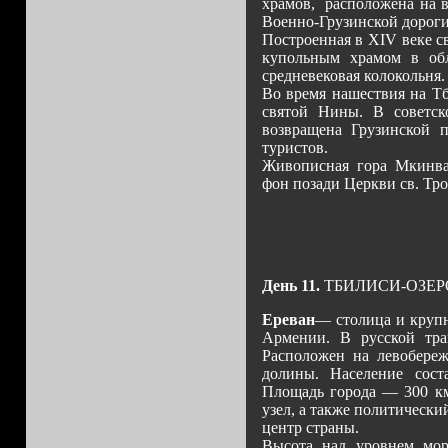
храмов, расположена на в
Военно-Грузинской дороги 
Построенная в XIV веке с
купольным храмом в обл
средневековая колокольня.
Во время нашествия на Тб
святой Нины. В советск
возвращена Грузинской п
туристов.
Живописная гора Мкинвар
фон позади Церкви св. Тр
День 11.
ТБИЛИСИ-ОЗЕР
Ереван
— столица и круп
Армении. В русской тр
Расположен на левобереж
долины. Население соста
Площадь города — 300 к
узел, а также политическ
центр страны.
Высота над уровнем мор