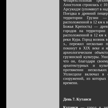
четырёхстолпная трёх
Апостолов строилась с 10
Арсукидзе (упомянут в над
Поездка в древний пещер
территории Грузии —
расположенной в 12 км к в
Божья Крепость) — древ
городов на территории 
расположенной в 12 км к 
реки Кура. Город возник в
э., пережил несколько 
покинут в XIX веке и яв
археологическим объек
грузинской культуры. Уни
что он, благодаря своем
архитектурных и куль
протяжении нескольки
Уплисцихе включал в 
сооружений, из которых 
времени.
День 7. Кутаиси
Кутаиси —
город в за