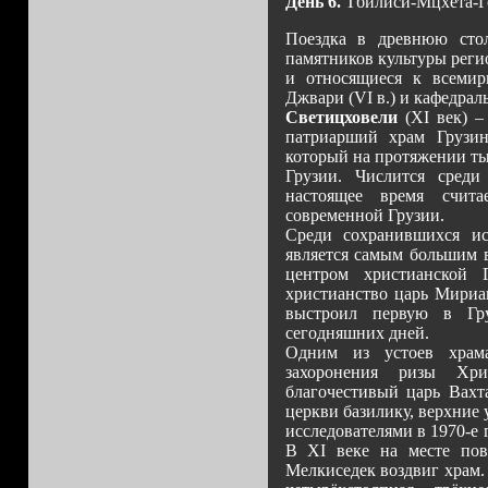
День 6.
Тбилиси-Мцхета-Г
Поездка в древнюю сто
памятников культуры рег
и относящиеся к всемир
Джвари (VI в.) и кафедрал
Светицховели
(XI век) –
патриарший храм Грузин
который на протяжении ты
Грузии. Числится среди
настоящее время счит
современной Грузии.
Среди сохранившихся ис
является самым большим в
центром христианской
христианство царь Мириа
выстроил первую в Гру
сегодняшних дней.
Одним из устоев храма
захоронения ризы Хр
благочестивый царь Вахт
церкви базилику, верхние
исследователями в 1970-е 
В XI веке на месте пов
Мелкиседек воздвиг храм