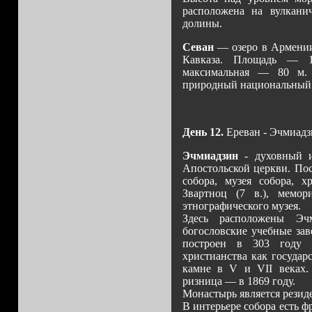
расположена на вулкани
долины.
Севан
— озеро в Армении,
Кавказа. Площадь — 1
максимальная — 80 м. 
природный национальный 
День 12.
Ереван - Эчмиадз
Эчмиадзин
- духовный и
Апостольской церкви. По
собора, музея собора, х
Звартноц (7 в.), мемор
этнографического музея.
Здесь расположены Эч
богословские учебные за
построен в 303 году 
христианства как государ
камне в V и VII веках. 
ризница — в 1869 году.
Монастырь является резид
В интерьере собора есть ф