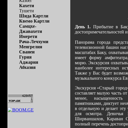
Казбег
Кахети
Тушети
Шида Картли
Квемо Картли
Самцхе-
День 1.
Прибытие в Баку.
Джавахети
достопримечательностей и 
Имерети
Рача-Лечхуми
Панорама города предст
Менгрелия
телевизионной башни нагл
Сванеи
масштабах Баку, охватыв
Гурия
имеет форму амфитеатра
Аджария
морю. Экскурсия охватыва
Абхазия
наиболее интересных ист
Также у Вас будет возмож
музыкального конкурса Ев
Экскурсия «Старый город»
составляет малую часть от
менее, насыщенность
памятниками, диктует нео
в отдельную и делает эту
для осмотра. Девичья
Ширваншахов, Караван С
полный перечень достопри