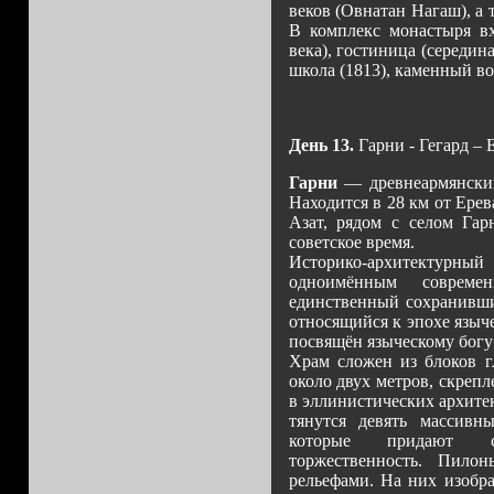
веков (Овнатан Нагаш), а 
В комплекс монастыря вх
века), гостиница (середин
школа (1813), каменный во
День 13.
Гарни - Гегард – 
Гарни
— древнеармянский 
Находится в 28 км от Ерев
Азат, рядом с селом Гар
советское время.
Историко-архитектурны
одноимённым соврем
единственный сохранивши
относящийся к эпохе языч
посвящён языческому богу
Храм сложен из блоков г
около двух метров, скреп
в эллинистических архите
тянутся девять массивн
которые придают с
торжественность. Пило
рельефами. На них изобр