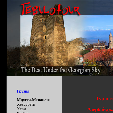
Грузия
Тур в с
Мцхета-Мтианети
Хевсурети
Азербайджа
Хеви