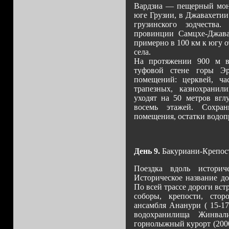
Вардзиа — пещерный мона
юге Грузии, в Джавахети
грузинского зодчества
провинции Самцхе-Джава
примерно в 100 км к югу 
села.
На протяжении 900 м в
туфовой стене горы Эр
помещений: церквей, ча
трапезных, казнохранил
уходят на 50 метров вгл
восемь этажей. Сохран
помещения, остатки водоп
День 9.
Бакуриани-Крепос
Поездка вдоль историч
Историческое название до
По всей трассе дороги вс
соборы, крепости, сто
ансамбля Ананури ( 15-17
водохранилища Жинва
горнолыжный курорт (2000