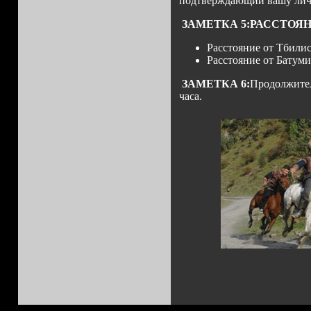
подтверждающий вашу лич
ЗАМЕТКА 5:РАССТОЯ
Расстояние от Тбилис
Расстояние от Батуми
ЗАМЕТКА 6:
Продолжител
часа.