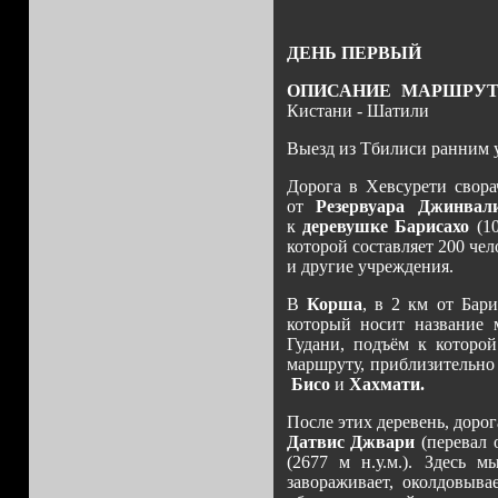
ДЕНЬ ПЕРВЫЙ
ОПИСАНИЕ МАРШРУТ
Кистани - Шатили
Выезд из Тбилиси ранним 
Дорога в Хевсурети свора
от
Резервуара Джинвал
к
деревушке Барисахо
(10
которой составляет 200 чел
и другие учреждения.
В
Корша
, в 2 км от Бар
который носит название
Гудани, подъём к которой
маршруту, приблизительно 
Бисо
и
Хахмати.
После этих деревень, доро
Датвис Джвари
(перевал 
(2677 м н.у.м.). Здесь 
завораживает, околдовыва