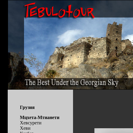
Грузия
Мцхета-Мтианети
Хевсурети
Хеви