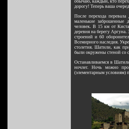
обычаю, каждый, кто перехо
дорогу! Теперь ваша очере
После перехода перевала
маленькие заброшенные д
человек. В 15 км от Кист
деревня на берегу Аргуна.
строений и 60 обороните
Всемирного наследия. Укре
столетия. Шатили, как пр
были окружены стеной со с
Останавливаемся в Шатили,
ночлег. Ночь можно про
(элементарным условиям) 