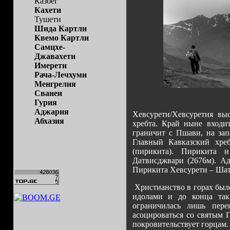
Казбег
Кахети
Тушети
Шида Картли
Квемо Картли
Самцхе-
Джавахети
Имерети
Рача-Лечхуми
Менгрелия
Сванеи
Гурия
Аджария
Хевсурети/Хевсуретия вы
Абхазия
хребта. Край ныне входи
граничит с Пшави, на зап
Главный Кавказский хреб
(пирикита). Пирикита 
Датвисджвари (2676м). А
Пирикита Хевсурети – Шати
Христианство в горах было
идолами и до конца так 
ограничилась лишь пер
асоцироваться со святым Г
покровительствует горцам.